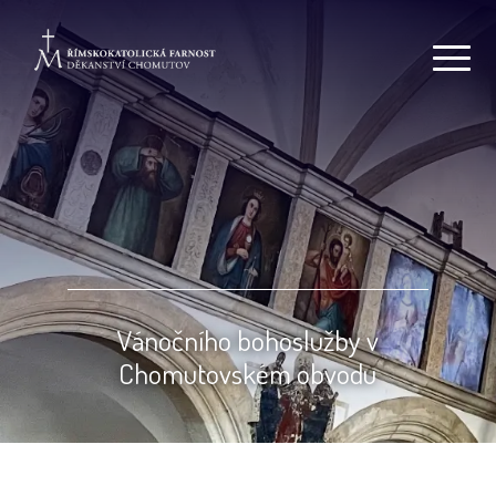
Vánočního bohoslužby v
Chomutovském obvodu