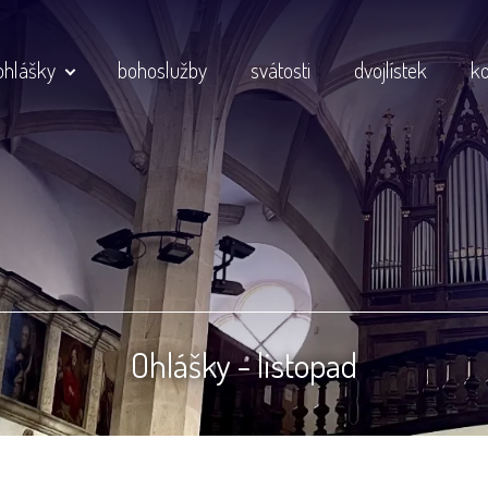
ohlášky
bohoslužby
svátosti
dvojlístek
ko
Ohlášky - listopad