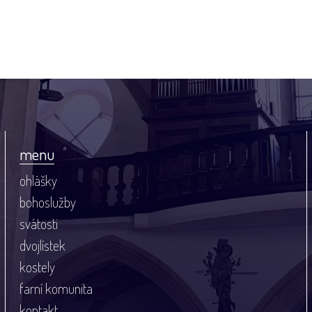
menu
ohlášky
bohoslužby
svátosti
dvojlístek
kostely
farní komunita
kontakt