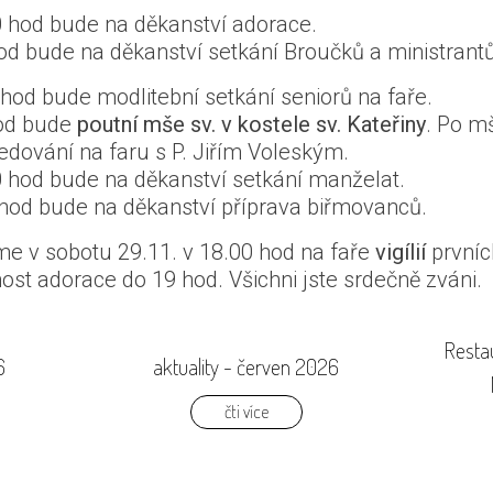
00 hod bude na děkanství adorace.
od bude na děkanství setkání Broučků a ministrantů
 hod bude modlitební setkání seniorů na faře.
hod bude
poutní mše sv. v kostele sv. Kateřiny
. Po mš
dování na faru s P. Jiřím Voleským.
00 hod bude na děkanství setkání manželat.
 hod bude na děkanství příprava biřmovanců.
e v sobotu 29.11. v 18.00 hod na faře
vigílií
prvníc
st adorace do 19 hod. Všichni jste srdečně zváni.
Restau
6
aktuality - červen 2026
čti více