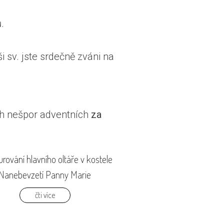
.
i sv. jste srdečně zváni na
h nešpor adventních
za
rování hlavního oltáře v kostele
Nanebevzetí Panny Marie
čti více