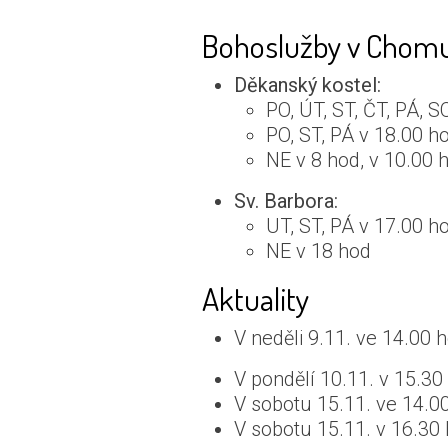
Bohoslužby v Chom
Děkanský kostel:
PO, ÚT, ST, ČT, PÁ, S
PO, ST, PÁ v 18.00 h
NE v 8 hod, v 10.00 
Sv. Barbora:
UT, ST, PÁ v 17.00 h
NE v 18 hod
Aktuality
V neděli 9.11. ve 14.00
V pondělí 10.11. v 15.30
V sobotu 15.11. ve 14.0
V sobotu 15.11. v 16.30