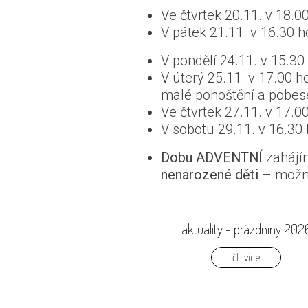
Ve čtvrtek 20.11. v 18.
V pátek 21.11. v 16.30 h
V pondělí 24.11. v 15.30
V úterý 25.11. v 17.00 
malé pohoštění a pobese
Ve čtvrtek 27.11. v 17.
V sobotu 29.11. v 16.30
Dobu ADVENTNÍ
zahájím
nenarozené děti
– možno
aktuality - prázdniny 202
čti více