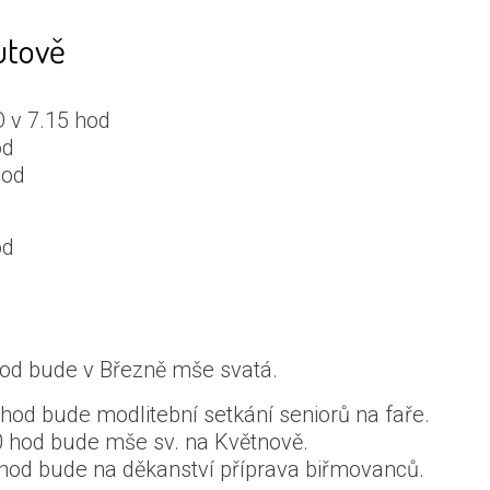
utově
O v 7.15 hod
od
hod
od
 hod bude v Březně mše svatá.
 hod bude modlitební setkání seniorů na faře.
0 hod bude mše sv. na Květnově.
 hod bude na děkanství příprava biřmovanců.