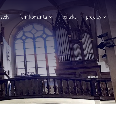
stely
farní komunita
kontakt
projekty