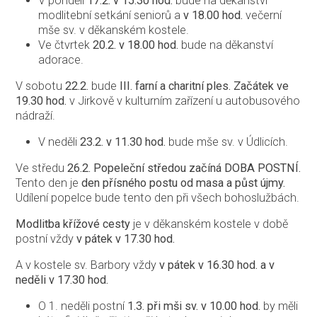
V pondělí
17.2. v 15.30 hod.
bude na děkanství
modlitební setkání seniorů a
v 18.00 hod.
večerní
mše sv. v děkanském kostele.
Ve čtvrtek
20.2. v 18.00 hod.
bude na děkanství
adorace.
V sobotu
22.2.
bude
III. farní a charitní ples. Začátek ve
19.30 hod.
v Jirkově v kulturním zařízení u autobusového
nádraží.
V neděli
23.2. v 11.30 hod.
bude mše sv. v Údlicích.
Ve středu
26.2. Popeleční středou začíná DOBA POSTNÍ.
Tento den je
den přísného postu od masa a půst újmy.
Udílení popelce bude tento den při všech bohoslužbách.
Modlitba křížové cesty
je v děkanském kostele v době
postní vždy
v pátek v
17.30 hod
.
A v kostele sv. Barbory vždy
v pátek v 16.30 hod.
a v
neděli v 17.30 hod.
O 1. neděli postní
1.3. při mši sv. v 10.00 hod.
by měli