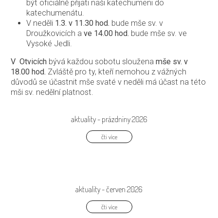
být oficiálně přijati naši katechumeni do
katechumenátu.
V neděli
1.3. v 11.30 hod.
bude mše sv. v
Droužkovicích a
ve 14.00 hod.
bude mše sv. ve
Vysoké Jedli.
V Otvicích
bývá každou sobotu sloužena
mše sv. v
18.00 hod.
Zvláště pro ty, kteří nemohou z vážných
důvodů se účastnit mše svaté v neděli má účast na této
mši sv. nedělní platnost.
aktuality - prázdniny 2026
čti více
aktuality - červen 2026
čti více