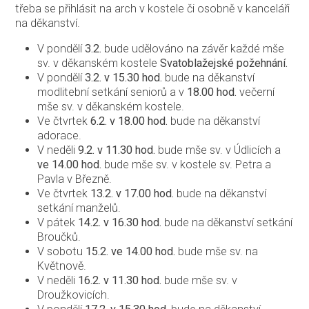
třeba se přihlásit na arch v kostele či osobně v kanceláři
na děkanství.
V pondělí
3.2.
bude udělováno na závěr každé mše
sv. v děkanském kostele
Svatoblažejské požehnání.
V pondělí
3.2
. v 15.30 hod.
bude na děkanství
modlitební setkání seniorů a v
18.00 hod.
večerní
mše sv. v děkanském kostele.
Ve čtvrtek
6.2
. v 18.00 hod.
bude na děkanství
adorace.
V neděli
9.2. v 11.30 hod.
bude mše sv. v Údlicích a
ve 14.00 hod.
bude mše sv. v kostele sv. Petra a
Pavla v Březně.
Ve čtvrtek
13.2. v 17.00 hod.
bude na děkanství
setkání manželů.
V pátek
14.2. v 16.30 hod.
bude na děkanství setkání
Broučků.
V sobotu
15.2. ve 14.00 hod.
bude mše sv. na
Květnově.
V neděli
16.2. v 11.30 hod.
bude mše sv. v
Droužkovicích.