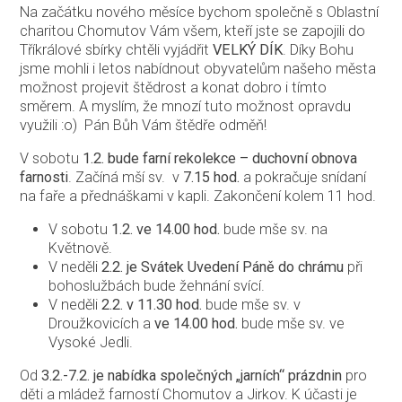
Na začátku nového měsíce bychom společně s Oblastní
charitou Chomutov Vám všem, kteří jste se zapojili do
Tříkrálové sbírky chtěli vyjádřit
VELKÝ DÍK
. Díky Bohu
jsme mohli i letos nabídnout obyvatelům našeho města
možnost projevit štědrost a konat dobro i tímto
směrem. A myslím, že mnozí tuto možnost opravdu
využili :o) Pán Bůh Vám štědře odměň!
V sobotu
1.2. bude farní rekolekce – duchovní obnova
farnosti
. Začíná mší sv. v
7.15 hod.
a pokračuje snídaní
na faře a přednáškami v kapli. Zakončení kolem 11 hod.
V sobotu
1.2. ve 14.00 hod.
bude mše sv. na
Květnově.
V neděli
2.2. je Svátek Uvedení Páně do chrámu
při
bohoslužbách bude žehnání svící.
V neděli
2.2. v 11.30 hod.
bude mše sv. v
Droužkovicích a
ve 14.00 hod.
bude mše sv. ve
Vysoké Jedli.
Od
3.2.-7.2. je nabídka společných „jarních“ prázdnin
pro
děti a mládež farností Chomutov a Jirkov. K účasti je